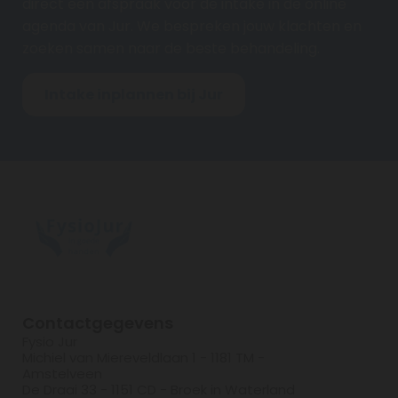
direct een afspraak voor de intake in de online
agenda van Jur. We bespreken jouw klachten en
zoeken samen naar de beste behandeling.
Intake inplannen bij Jur
Contactgegevens
Fysio Jur
Michiel van Miereveldlaan 1 - 1181 TM -
Amstelveen
De Draai 33 - 1151 CD - Broek in Waterland