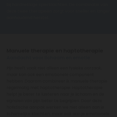
bij hardnekkige spierklachten. De combinatie van
deze twee therapieën zorgt voor sneller en langer
aanhoudend herstel.
Manuele therapie en haptotherapie
Aandacht voor lichaam en emotie
Pijn heeft vaak niet alleen een fysieke oorzaak,
maar kan ook een emotionele component
hebben. Daarom combineer ik manuele therapie
regelmatig met haptotherapie. Haptotherapie
helpt je beter te luisteren naar je lichaam en de
signalen van pijn beter te begrijpen. Door deze
holistische aanpak werken we niet alleen aan je
lichamelijke klachten, maar ook aan je emotionele