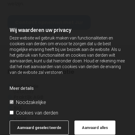
welzijn.
Contact opnemen met Jur
Wij waarderen uw privacy
Deze website wil gebruik maken van functionaliteiten en
cookies van derden om ervoor te zorgen dat u de best
mogelijke ervaring heeft bij uw bezoek aan de website. Als u
het gebruik van functionaliteit en cookies van derden wilt
aanvaarden, kunt u dat hieronder doen. Houd er rekening mee
dat het niet aanvaarden van cookies van derden de ervaring
Praktische informatie
van de website zal verstoren.
AGB Code
Meer details
04100203
Praktijk AGB
Noodzakelijke
04096027
BIG
Cookies van derden
19034056104
KNGF
26240
Aanvaard geselecteerde
Aanvaard alles