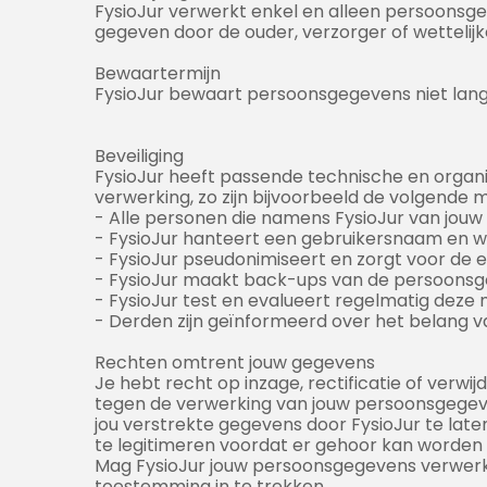
FysioJur verwerkt enkel en alleen persoonsge
gegeven door de ouder, verzorger of wettelij
Bewaartermijn
FysioJur bewaart persoonsgegevens niet langer
Beveiliging
FysioJur heeft passende technische en org
verwerking, zo zijn bijvoorbeeld de volgend
- Alle personen die namens FysioJur van jou
- FysioJur hanteert een gebruikersnaam en w
- FysioJur pseudonimiseert en zorgt voor de e
- FysioJur maakt back-ups van de persoonsgeg
- FysioJur test en evalueert regelmatig deze
- Derden zijn geïnformeerd over het belang
Rechten omtrent jouw gegevens
Je hebt recht op inzage, rectificatie of ver
tegen de verwerking van jouw persoonsgegeve
jou verstrekte gegevens door FysioJur te laten
te legitimeren voordat er gehoor kan worde
Mag FysioJur jouw persoonsgegevens verwerke
toestemming in te trekken.