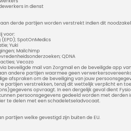
werkers
dewerkers in dienst
aan derde partijen worden verstrekt indien dit noodzakeli
j voor:
ng (EPD); SpotOnMedics
tie; Yuki
gingen; Mailchimp
ttevredenheidsonderzoeken; QDNA
sacties; Vecozo
via beveiligde mail van Zorgmail en de beveiligde app van
aan andere partijen waarmee geen verwerkersovereenkom
dige afspraken om de beveiliging van jouw persoonsgegev
partijen verstrekken, tenzij dit wettelijk verplicht en to
ons)gegevens opvraagt. In een dergelijk geval dient Fys
 kunnen persoonsgegevens gedeeld worden met derden ind
sier te delen met een schadeletseladvocaat.
partijen welke gevestigd zijn buiten de EU.