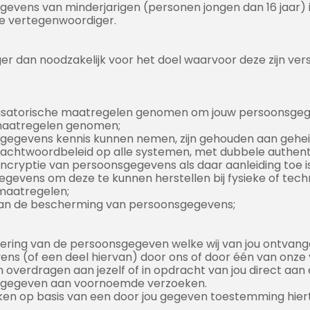
gevens van minderjarigen (personen jongen dan 16 jaar) i
ke vertegenwoordiger.
 dan noodzakelijk voor het doel waarvoor deze zijn verst
anisatorische maatregelen genomen om jouw persoonsg
e maatregelen genomen;
w gegevens kennis kunnen nemen, zijn gehouden aan geh
achtwoordbeleid op alle systemen, met dubbele authenti
ncryptie van persoonsgegevens als daar aanleiding toe is
evens om deze te kunnen herstellen bij fysieke of techn
 maatregelen;
 van de bescherming van persoonsgegevens;
wijdering van de persoonsgegeven welke wij van jou ontv
ns (of een deel hiervan) door ons of door één van onze 
 overdragen aan jezelf of in opdracht van jou direct aan 
n gegeven aan voornoemde verzoeken.
n op basis van een door jou gegeven toestemming hiertoe