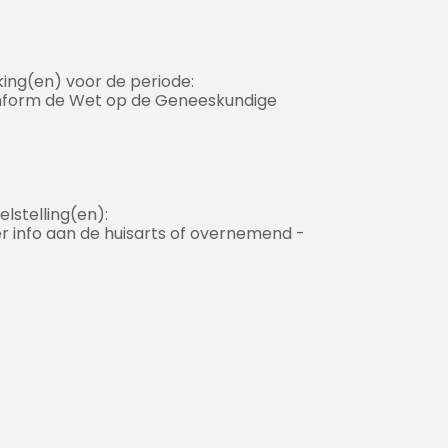
ng(en) voor de periode:
onform de Wet op de Geneeskundige
stelling(en):
er info aan de huisarts of overnemend -