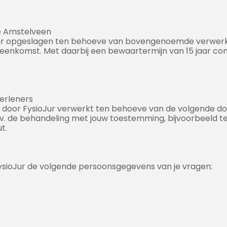
e Amstelveen
r opgeslagen ten behoeve van bovengenoemde verwerki
reenkomst. Met daarbij een bewaartermijn van 15 jaar c
erleners
oor FysioJur verwerkt ten behoeve van de volgende doel
b.v. de behandeling met jouw toestemming, bijvoorbeeld t
t.
ysioJur de volgende persoonsgegevens van je vragen: