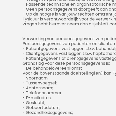
- Passende technische en organisatorische 
- Geen persoonsgegevens doorgeeft aan andere 
- Op de hoogte is van jouw rechten omtrent j
FysioJur is verantwoordelijk voor de verwerki
vragen hebt hierover neem dan alsjeblieft c
Verwerking van persoonsgegevens van patiën
Persoonsgegevens van patiënten en cliënten 
- Patiëntgegevens vastleggen t.b.v. behandel
- Cliëntgegevens vastleggen t.b.v. haptothera
- Patiëntgegevens of cliëntgegevens vastleg
Grondslag voor deze persoonsgegevens is:
- De behandelovereenkomst
Voor de bovenstaande doelstelling(en) kan F
- Voornaam;
- Tussenvoegsel;
- Achternaam;
- Telefoonnummer;
- E-mailadres;
- Geslacht;
- Geboortedatum;
- Gezondheidsgegevens;