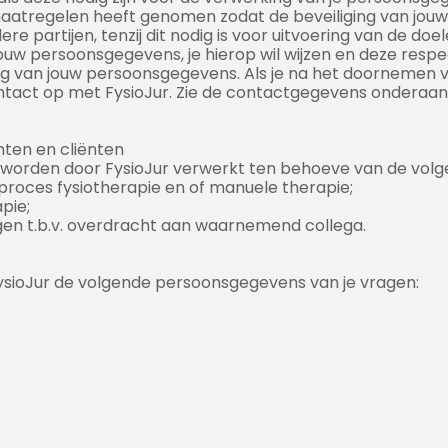
maatregelen heeft genomen zodat de beveiliging van jou
partijen, tenzij dit nodig is voor uitvoering van de doel
ouw persoonsgegevens, je hierop wil wijzen en deze respe
ng van jouw persoonsgegevens. Als je na het doornemen va
ontact op met FysioJur. Zie de contactgegevens onderaa
ten en cliënten
worden door FysioJur verwerkt ten behoeve van de volge
proces fysiotherapie en of manuele therapie;
pie;
gen t.b.v. overdracht aan waarnemend collega.
ysioJur de volgende persoonsgegevens van je vragen: