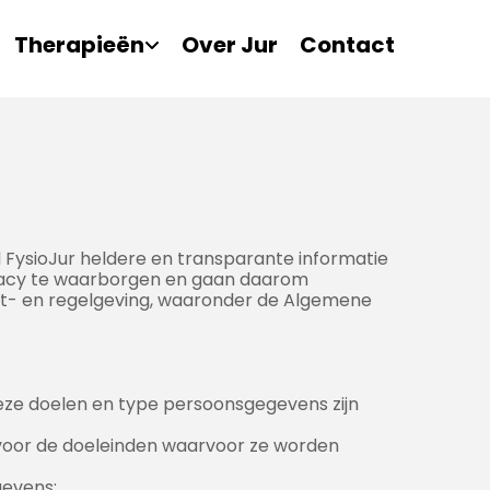
Therapieën
Over Jur
Contact
 FysioJur heldere en transparante informatie
ivacy te waarborgen en gaan daarom
wet- en regelgeving, waaronder de Algemene
eze doelen en type persoonsgegevens zijn
 voor de doeleinden waarvoor ze worden
gevens;