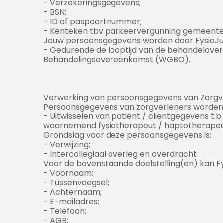
- Verzekeringsgegevens;
- BSN;
- ID of paspoortnummer;
- Kenteken tbv parkeervergunning gemeent
Jouw persoonsgegevens worden door FysioJu
- Gedurende de looptijd van de behandelove
Behandelingsovereenkomst (WGBO).
Verwerking van persoonsgegevens van Zorgv
Persoonsgegevens van zorgverleners worden d
- Uitwisselen van patiënt / cliëntgegevens t.
waarnemend fysiotherapeut / haptotherapeu
Grondslag voor deze persoonsgegevens is:
- Verwijzing;
- Intercollegiaal overleg en overdracht
Voor de bovenstaande doelstelling(en) kan F
- Voornaam;
- Tussenvoegsel;
- Achternaam;
- E-mailadres;
- Telefoon;
- AGB;