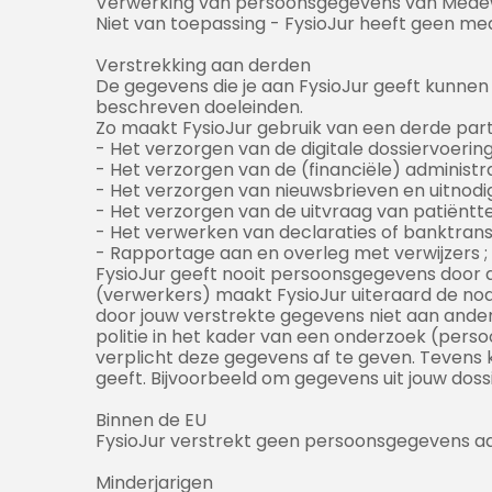
Verwerking van persoonsgegevens van Mede
Niet van toepassing - FysioJur heeft geen me
Verstrekking aan derden
De gegevens die je aan FysioJur geeft kunnen 
beschreven doeleinden.
Zo maakt FysioJur gebruik van een derde parti
- Het verzorgen van de digitale dossiervoeri
- Het verzorgen van de (financiële) administra
- Het verzorgen van nieuwsbrieven en uitnodi
- Het verzorgen van de uitvraag van patiën
- Het verwerken van declaraties of banktran
- Rapportage aan en overleg met verwijzers ; 
FysioJur geeft nooit persoonsgegevens door 
(verwerkers) maakt FysioJur uiteraard de no
door jouw verstrekte gegevens niet aan andere 
politie in het kader van een onderzoek (perso
verplicht deze gegevens af te geven. Tevens
geeft. Bijvoorbeeld om gegevens uit jouw dos
Binnen de EU
FysioJur verstrekt geen persoonsgegevens aan 
Minderjarigen