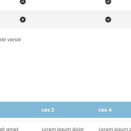




le versie
Les 2
Les 4
sit amet
Lorem ipsum dolar
Lorem ipsum d