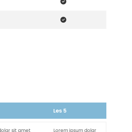


Les 5
olar sit amet
Lorem ipsum dolar