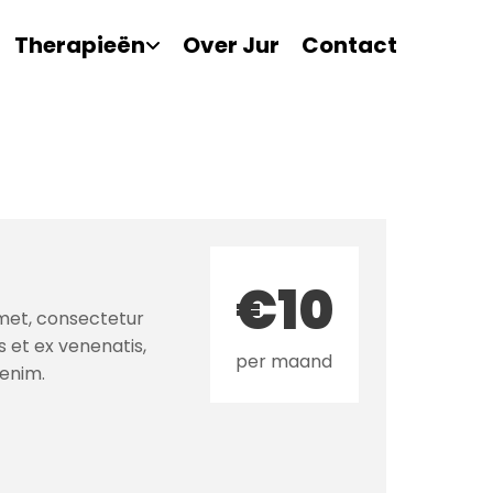
Therapieën
Over Jur
Contact
€10
met, consectetur
s et ex venenatis,
per maand
 enim.