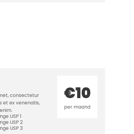
€10
met, consectetur
s et ex venenatis,
per maand
 enim.
nge USP 1
ange USP 2
ange USP 3