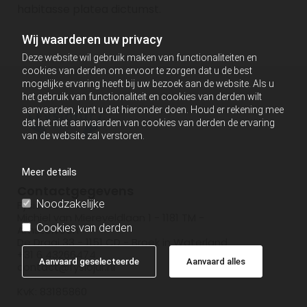
habitasse platea dictumst.
Wij waarderen uw privacy
Deze website wil gebruik maken van functionaliteiten en
cookies van derden om ervoor te zorgen dat u de best
mogelijke ervaring heeft bij uw bezoek aan de website. Als u
het gebruik van functionaliteit en cookies van derden wilt
aanvaarden, kunt u dat hieronder doen. Houd er rekening mee
dat het niet aanvaarden van cookies van derden de ervaring
van de website zal verstoren.
Meer details
Contactgegevens
Noodzakelijke
Fysio Jur
Michiel van Miereveldlaan 1 - 1181 TM -
Cookies van derden
Amstelveen
De Draai 33 - 1151 CD - Broek in Waterland
+31 6 43266474
Aanvaard geselecteerde
Aanvaard alles
contact@fysiojur.nl
KvK: 83185860